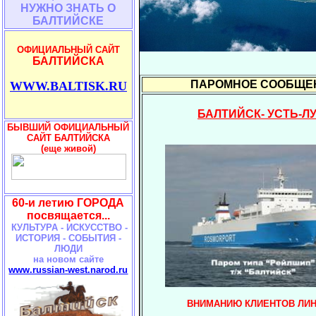
НУЖНО ЗНАТЬ О
БАЛТИЙСКЕ
ОФИЦИАЛЬНЫЙ САЙТ
БАЛТИЙСКА
ПАРОМНОЕ СООБЩЕ
WWW.BALTISK.RU
БАЛТИЙСК- УСТЬ-Л
БЫВШИЙ ОФИЦИАЛЬНЫЙ
САЙТ БАЛТИЙСКА
(еще живой)
60-и летию ГОРОДА
посвящается...
КУЛЬТУРА - ИСКУССТВО -
ИСТОРИЯ - СОБЫТИЯ -
ЛЮДИ
на новом сайте
www.russian-west.narod.ru
ВНИМАНИЮ КЛИЕНТОВ ЛИ