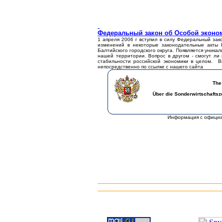
Федеральный закон об Особой эконом
1 апреля 2006 г
вступил в силу
Ф
едеральный за
изменений в некоторые законодательные акты 
Балтийского городского округа. Появляется уника
нашей территории. Вопрос в другом - смогут ли
стабильности российской экономики в целом. В
непосредственно по ссылке с нашего сайта
The
Über die Sonderwirtschaftsz
Информация с официа
___________________________________
___________________________________