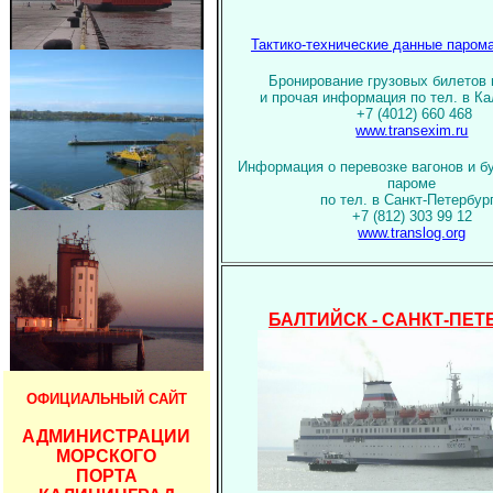
Тактико-технические данные парома
Бронирование грузовых билетов 
и прочая информация по тел. в К
+7 (4012) 660 468
www.transexim.ru
Информация о перевозке вагонов и бу
пароме
по тел. в Санкт-Петербур
+7 (812) 303 99 12
www.translog.org
БАЛТИЙСК - САНКТ-ПЕТ
ОФИЦИАЛЬНЫЙ САЙТ
АДМИНИСТРАЦИИ
МОРСКОГО
ПОРТА