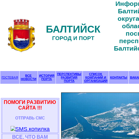
Инфор
Балти
округ
обла
БАЛТИЙСК
пос
ГОРОД И ПОРТ
персп
Балтийс
ПЕРСПЕКТИВЫ
СПИСОК
ВСЕ
ИСТОРИЯ
ГОСТЕВАЯ
РАЗВИТИЯ
КОМПАНИЙ И
КОНТАКТЫ
ВАКА
Н
ОВОСТИ
ПОРТА
ПОРТА
ОРГАНИЗАЦИЙ
ПОМОГИ РАЗВИТИЮ
САЙТА !!!
ОТПРАВЬ СМС
ВСЕ, ЧТО ВАМ