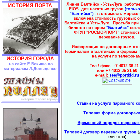
Линия Балтийск - Усть-Луга
работае
ИСТОРИЯ ПОРТА
FIOS
для накатных грузов
(тольк
"Балтийск")
- в стоимость морског
включена стоимость грузовых о
Балтийске и Усть-Луге. Просьба пр
билетов на паром
"Балтийск"
согл
ФГУП "РОСМОРПОРТ" стоимость
перевалке грузов.
Информация по договорным от
Терминалом в Балтийске и формам 
на услуги по телефона
ИСТОРИЯ
ГОРОДА
на сайте Е.Бекиша по
Тел / факс.
+7 4012 36 21
материалам Л.Довыденко
или +7 4012 36 21 60
e-mail:
see@portkld.ru
Ставки на услуги паромного к
Типовая форма договора-з
Временный порядок перевалк
Типовой договор перевалки грузов
(
клиентов)