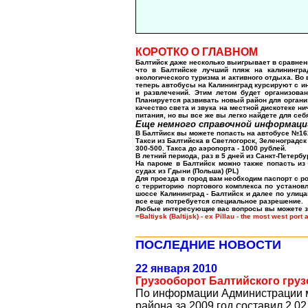
КОРОТКО О ГЛАВНОМ
Балтийск даже несколько выигрывает в сравнен
что в Балтийске лучший пляж на калинингра
экологического туризма и активного отдыха. Во
теперь автобусы на Калининград курсируют с ин
и развлечений. Этим летом будет организов
Планируется развивать новый район для органи
качество света и звука на местной дискотеке н
питания, но вы все же вы легко найдете для себ
Еще немного справочной информаци
В Балтйиск вы можете попасть на автобусе №162
Такси из Балтийска в Светлогорск, Зеленоградск
300-500. Такса до аэропорта - 1000 рублей.
В летний периода, раз в 5 дней из Санкт-Петербу
На пароме в Балтийск можно также попасть из 
судах из Гдыни (Польша) (
PL
)
Для проезда в город вам необходим паспорт с р
с территорию портового комплекса по устано
шоссе Калининград - Балтийск и далее по улиц
все еще потребуется специальное разрешение.
Любые интересующие вас вопросы вы можете з
=Baltiysk (Baltijsk) - ex Pillau - the most west port
___________________________________
ПОСЛЕДНИЕ НОВОСТИ
22 января 2010
Грузооборот Балтийского груз
По информации Администрации мо
района за 2009 год составил 2,0